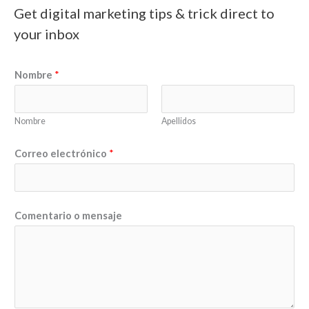
Get digital marketing tips & trick direct to
your inbox
Nombre
*
Nombre
Apellidos
Correo electrónico
*
C
Comentario o mensaje
o
r
r
e
o