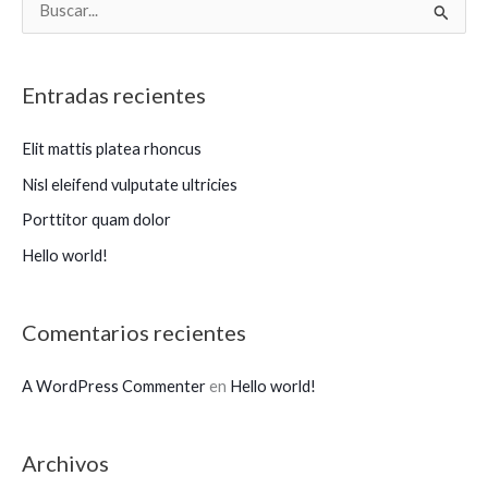
B
u
s
Entradas recientes
c
a
Elit mattis platea rhoncus
r
Nisl eleifend vulputate ultricies
p
Porttitor quam dolor
o
Hello world!
r
:
Comentarios recientes
A WordPress Commenter
en
Hello world!
Archivos